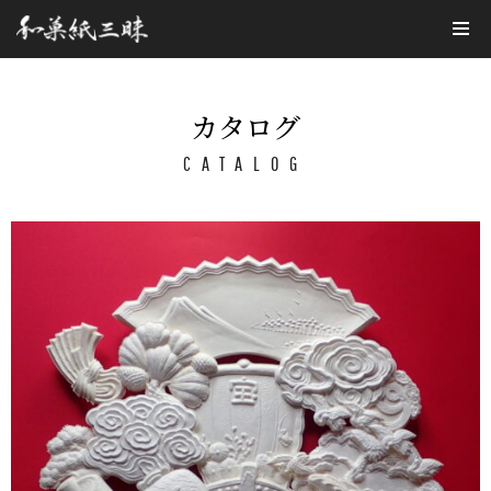
コ
ン
テ
カタログ
ン
CATALOG
ツ
へ
ス
キ
ッ
プ