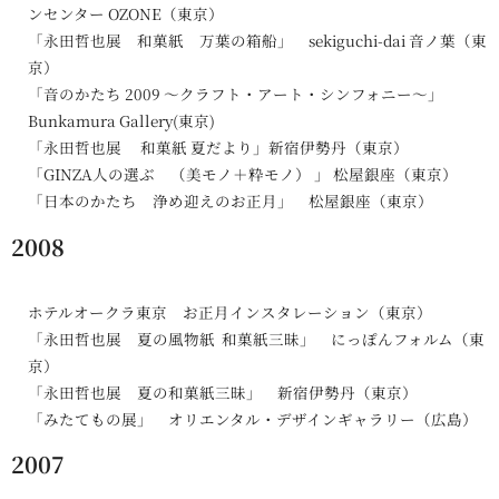
ンセンター OZONE（東京）
「永田哲也展 和菓紙 万葉の箱船」 sekiguchi-dai 音ノ葉（東
京）
「音のかたち 2009 ～クラフト・アート・シンフォニー～」
Bunkamura Gallery(東京)
「永田哲也展 和菓紙 夏だより」新宿伊勢丹（東京）
「GINZA人の選ぶ （美モノ＋粋モノ） 」 松屋銀座（東京）
「日本のかたち 浄め迎えのお正月」 松屋銀座（東京）
2008
ホテルオークラ東京 お正月インスタレーション（東京）
「永田哲也展 夏の風物紙 和菓紙三昧」 にっぽんフォルム（東
京）
「永田哲也展 夏の和菓紙三昧」 新宿伊勢丹（東京）
「みたてもの展」 オリエンタル・デザインギャラリー（広島）
2007