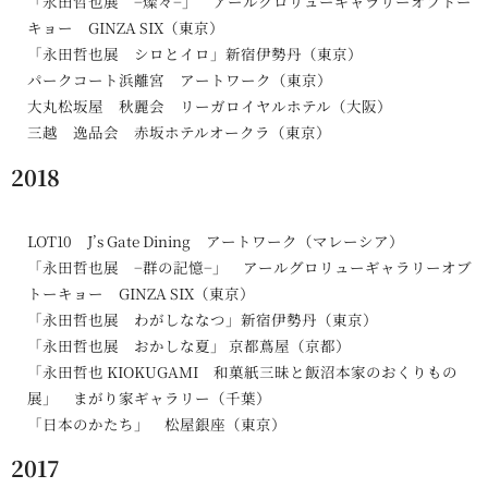
「永田哲也展 −燦々−」 アールグロリューギャラリーオブトー
キョー GINZA SIX（東京）
「永田哲也展 シロとイロ」新宿伊勢丹（東京）
パークコート浜離宮 アートワーク（東京）
大丸松坂屋 秋麗会 リーガロイヤルホテル（大阪）
三越 逸品会 赤坂ホテルオークラ（東京）
2018
LOT10 J’s Gate Dining アートワーク（マレーシア）
「永田哲也展 −群の記憶−」 アールグロリューギャラリーオブ
トーキョー GINZA SIX（東京）
「永田哲也展 わがしななつ」新宿伊勢丹（東京）
「永田哲也展 おかしな夏」 京都蔦屋（京都）
「永田哲也 KIOKUGAMI 和菓紙三昧と飯沼本家のおくりもの
展」 まがり家ギャラリー（千葉）
「日本のかたち」 松屋銀座（東京）
2017