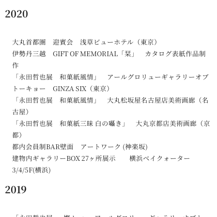
2020
大丸首都圏 迎賓会 浅草ビューホテル（東京）
伊勢丹三越 GIFT OF MEMORIAL「栞」 カタログ表紙作品制
作
「永田哲也展 和菓紙風情」 アールグロリューギャラリーオブ
トーキョー GINZA SIX（東京）
「永田哲也展 和菓紙風情」 大丸松坂屋名古屋店美術画廊（名
古屋）
「永田哲也展 和菓紙三昧 白の囁き」 大丸京都店美術画廊（京
都）
都内会員制BAR壁面 アートワーク (神楽坂)
建物内ギャラリーBOX 27ヶ所展示 横浜ベイクォーター
3/4/5F(横浜)
2019