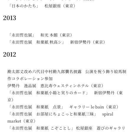
「日本のかたち」 松屋銀座（東京）
2013
「永田哲也展」 和光 本館（東京）
「永田哲也展 和菓紙 秋高シ」 新宿伊勢丹（東京）
2012
勘太郎丈改め六代目中村勘九郎襲名披露 公演を祝う飾り絵馬制
作コラボレーション参加
伊勢丹 逸品展 恵比寿ウェスティンホテル（東京）
「永田哲也展 和菓紙小箱と実りのカード」 新宿伊勢丹（東
京）
「永田哲也展 和菓紙 点景」 ギャラリー le bain（東京）
「永田哲也展 お部屋にちょこっと和菓紙三昧」 spiral
market（東京）
「永田哲也展 和菓紙 こぞことし」 松屋銀座 遊びのギャラリ