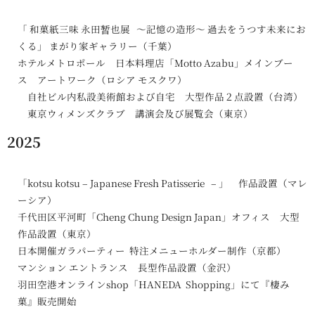
「 和菓紙三味 永田暂也展 〜記憶の造形〜 過去をうつす未来にお
くる」 まがり家ギャラリー（千葉）
ホテルメトロポール 日本料理店「Motto Azabu」メインブー
ス アートワーク（ロシア モスクワ）
自社ビル内私設美術館および自宅 大型作品２点設置（台湾）
東京ウィメンズクラブ 講演会及び展覧会（東京）
2025
「kotsu kotsu – Japanese Fresh Patisserie – 」 作品設置（マレ
ーシア）
千代田区平河町「Cheng Chung Design Japan」オフィス 大型
作品設置（東京）
日本開催ガラパーティー 特注メニューホルダー制作（京都）
マンション エントランス 長型作品設置（金沢）
羽田空港オンラインshop「HANEDA Shopping」にて『棲み
菓』販売開始