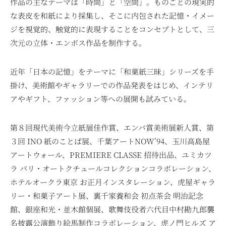
作品の主なテーマは「時間」と「空間」。ものごとの現実的
な表皮を和紙により採集し、そこに内包された記憶・イメー
ジを視覚的、触覚的に表現することをコンセプトとして、三
次元の立体・エンボス作品を制作する。
近年「日本の記憶」をテーマに「和菓紙三昧」シリーズを手
掛け、美術館やギャラリーでの作品発表をはじめ、インテリ
アやギフト、ファッション等への展開も試みている。
第８回現代美術今立紙展佳作賞、エンバ賞美術展新人賞、第
３回 INO 紙のことば展、千葉アートNOW’94、玉川高島屋
アートウォール、PREMIERE CLASSE 招待出品、ユミカツ
ラ パリ・オートクチュールコレクションコラボレーション、
ホテルオークラ東京 お正月インスタレーション、虎屋ギャラ
リー・和菓子アート展、裏千家養和会 初点茶会 明治記念
館、銀座和光・並木館個展、歌舞伎役者六代目中村勘九郎襲
名披露公演飾り絵馬制作コラボレーション、虎ノ門ヒルズ ア