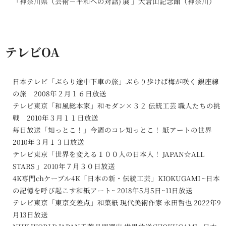
「神奈川県（芸術－平和への対話) 展 」大倉山記念館（神奈川）
テレビOA
日本テレビ「ぶらり途中下車の旅」ぶらり歩けば梅が咲く 銀座線
の旅 2008年２月１６日放送
テレビ東京「和風総本家」和モダン×３２ 伝統工芸 職人たちの挑
戦 2010年３月１１日放送
毎日放送「知っとこ！」今週のコレ知っとこ！ 紙アートの世界
2010年３月１３日放送
テレビ東京「世界を変える１００人の日本人！ JAPAN☆ALL
STARS 」2010年７月３０日放送
4K専門chケーブル4K「日本の新・伝統工芸」KIOKUGAMI ~日本
の記憶を呼び起こす和紙アート~ 2018年5月5日~11日放送
テレビ東京「東京交差点」和菓紙 現代美術作家 永田哲也 2022年9
月13日放送