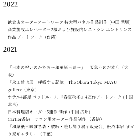
2022
飲食店オーダーアートワーク 特大型パネル作品制作 (中国 深圳)
商業施設エレベーター2機および施設内レストラン エントランス
作品 アートワーク (台湾)
2021
「日本の祝いのかたち～和菓紙三昧～」 阪急うめだ本店（大
阪）
「永田哲也展 呼吸する記憶」The Okura Tokyo MAYU
gallery（東京）
ホテル4部屋 ベッドルーム 『春夏秋冬』4連作アートワーク (中国
北京)
日本料理店オーダー5連作 制作 (中国 広州)
Cartier香港 サロン用オーダー作品制作 （香港）
「和菓紙三昧ぽち袋・敷紙・差し飾り展示販売会」飯沼本家 まが
り家ギャラリー（千葉）