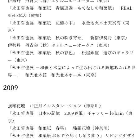
伊勢丹 丹青会（春）ホテルニューオータニ（東京）
「永田哲也展 和菓紙 青風透過－もてなしの和菓紙」 REAL
Style本店（愛知）
「永田哲也展 和菓紙 記憶の雫」 水金地火木土天冥海（東
京）
「永田哲也展 和菓紙 秋の吹き寄せ」 新宿伊勢丹（東京）
伊勢丹 丹青会（秋）ホテルニューオータニ（東京）
「永田哲也展 和菓紙 秋の彩色」 松屋銀座 遊びのギャラリ
ー（東京）
「永田哲也展 －和紙と木型によって生み出される興趣あふれる世
界－」 和光並木館 和光並木ホール（東京）
2009
強羅花壇 お正月インスタレーション（神奈川）
「永田哲也展 日本の記憶 2009春風」ギャラリー le bain（東
京）
「永田哲也展 和菓紙 春昼」 強羅花壇（神奈川）
「永田哲也展 和菓紙 おめでた尽くし吊り飾り」 リビングデザイ