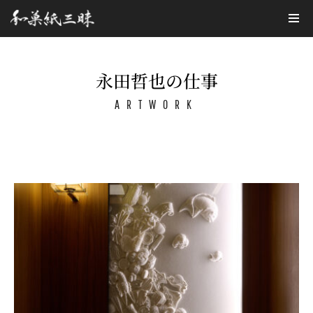
コ
ン
テ
永田哲也の仕事
ン
ARTWORK
ツ
へ
ス
キ
ッ
プ