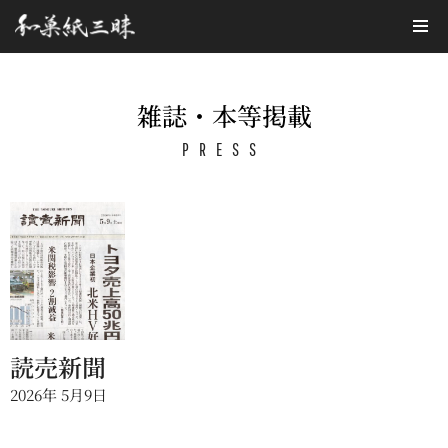
コ
ン
テ
雑誌・本等掲載
ン
PRESS
ツ
へ
ス
キ
ッ
プ
読売新聞
2026年 5月9日