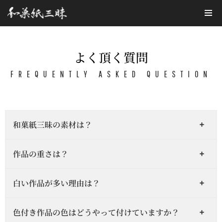
コ
ン
テ
よく頂く質問
ン
FREQUENTLY ASKED QUESTION
ツ
へ
ス
キ
ッ
和菓紙三昧の素材は？
プ
作品の重さは？
白い作品が多い理由は？
色付き作品の色はどうやって付けていますか？