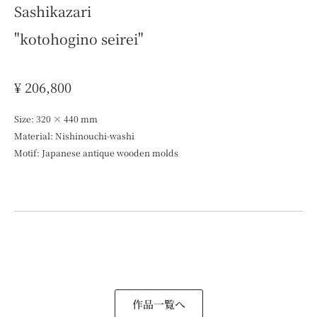
Sashikazari
"kotohogino seirei"
¥ 206,800
Size:
320 × 440
mm
Material: Nishinouchi-washi
Motif: Japanese antique wooden molds
作品一覧へ