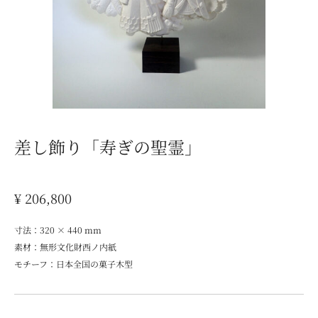
差し飾り「寿ぎの聖霊」
¥ 206,800
寸法：
320 × 440
mm
素材：無形文化財西ノ内紙
モチーフ：日本全国の菓子木型