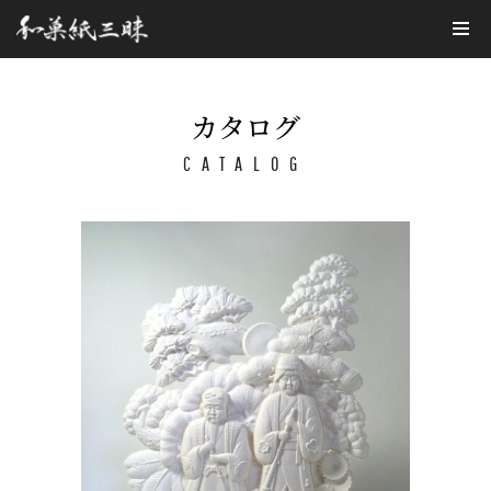
コ
ン
テ
カタログ
ン
CATALOG
ツ
へ
ス
キ
ッ
プ