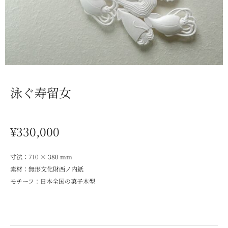
泳ぐ寿留女
¥330,000
寸法：710 × 380 mm
素材：無形文化財西ノ内紙
モチーフ：日本全国の菓子木型