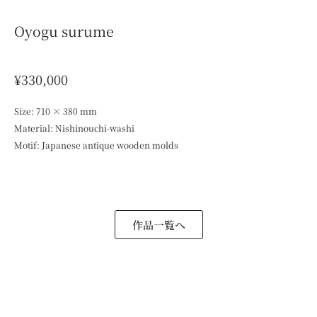
Oyogu surume
¥330,000
Size: 710 × 380 mm
Material: Nishinouchi-washi
Motif: Japanese antique wooden molds
作品一覧へ