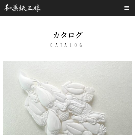
コ
ン
テ
カタログ
ン
CATALOG
ツ
へ
ス
キ
ッ
プ