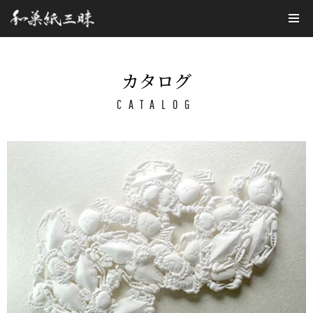
コ
ン
テ
カタログ
ン
CATALOG
ツ
へ
ス
キ
ッ
プ