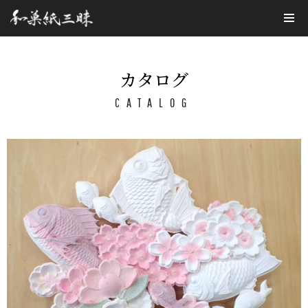
コ
ン
テ
カタログ
ン
CATALOG
ツ
へ
ス
キ
ッ
プ